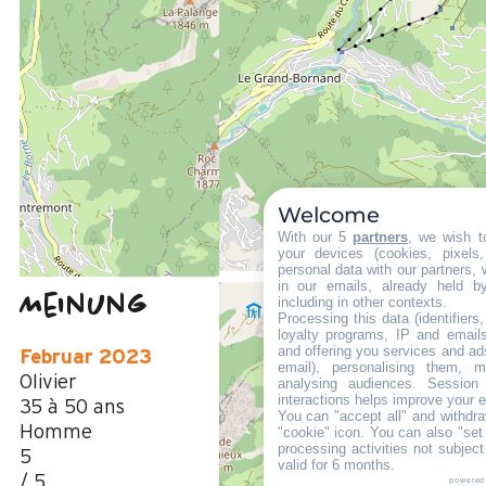
ENTFERNT :
600 m
Die Touristen-Information in Le Grand-Bornand Village
800 m
vom Freizeitpark aus
50 m
Des Stoppens Schiffchen im Sommer
Welcome
With our 5
partners
, we wish t
your devices (cookies, pixels
personal data with our partners, 
in our emails, already held b
Meinung
including in other contexts.
4,2
(
5
Meinung
Processing this data (identifier
loyalty programs, IP and emails,
/ 5
and offering you services and ad
Februar 2023
email), personalising them, m
Olivier
analysing audiences. Session
interactions helps improve your 
35 à 50 ans
You can "accept all" and withdra
Homme
"cookie" icon
. You can also "set
processing activities not subjec
5
valid for 6 months.
/ 5
powered