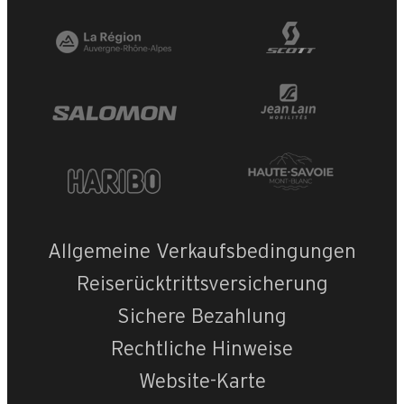
+
−
OpenStreetMap
Streets
Satellite
Leaflet
|
©
OpenStreetMap
Erable n°D
Allgemeine Verkaufsbedingungen
Reiserücktrittsversicherung
Sichere Bezahlung
Rechtliche Hinweise
Website-Karte