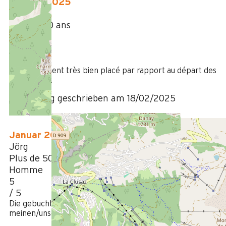
Februar 2025
JOSE
Plus de 50 ans
Femme
5
/ 5
L'appartement très bien placé par rapport au départ des
télécabines.
Bewertung geschrieben am 18/02/2025
Januar 2025
Jörg
Plus de 50 ans
Homme
5
/ 5
Die gebuchte Unterkunft entsprach voll und ganz
meinen/unseren Erwartungen