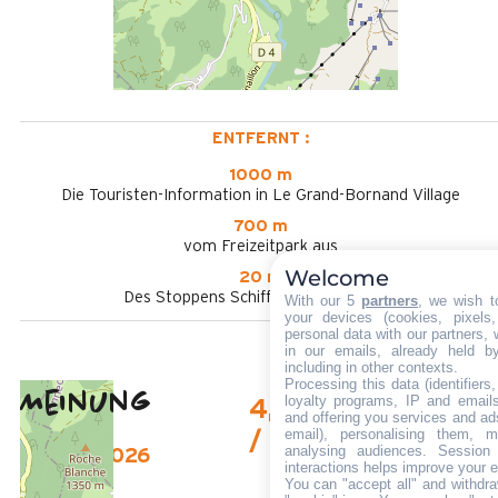
ENTFERNT :
1000 m
Die Touristen-Information in Le Grand-Bornand Village
700 m
vom Freizeitpark aus
Welcome
20 m
Des Stoppens Schiffchen im Sommer
With our 5
partners
, we wish t
your devices (cookies, pixels
personal data with our partners, 
in our emails, already held b
including in other contexts.
Processing this data (identifier
Meinung
loyalty programs, IP and emails,
4,57
(
23
Meinung
and offering you services and ad
email), personalising them, m
/ 5
analysing audiences. Session
Januar 2026
interactions helps improve your 
jocelyne
You can "accept all" and withdra