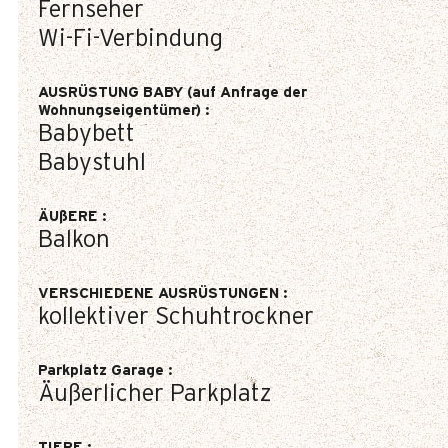
Fernseher
Wi-Fi-Verbindung
AUSRÜSTUNG BABY (auf Anfrage der
Wohnungseigentümer)
:
Babybett
Babystuhl
ÄUßERE
:
Balkon
VERSCHIEDENE AUSRÜSTUNGEN
:
kollektiver Schuhtrockner
Parkplatz Garage
:
Äußerlicher Parkplatz
TIERE
: