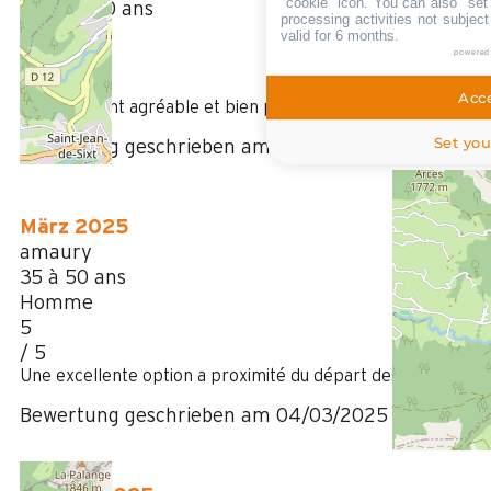
"cookie" icon
. You can also "set
Plus de 50 ans
processing activities not subjec
Femme
valid for 6 months.
powered
5
/ 5
Acce
appartement agréable et bien placé
Set you
Bewertung geschrieben am 04/02/2026
März 2025
amaury
35 à 50 ans
Homme
5
/ 5
Une excellente option a proximité du départ des télécabine
Bewertung geschrieben am 04/03/2025