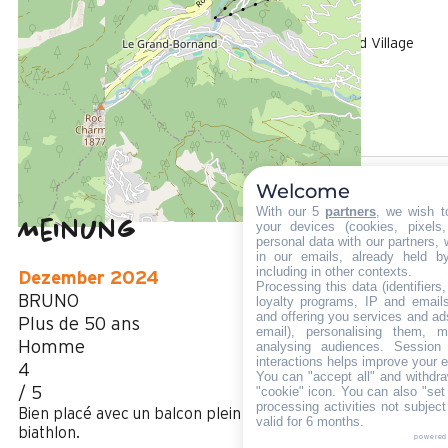
1200 m
Die Touristen-Information in Le Grand-Bornand Village
800 m
vom Freizeitpark aus
50 m
Des Stoppens Schiffchen im Sommer
Welcome
With our 5
partners
, we wish t
Meinung
your devices (cookies, pixels
4,17
(
6
Meinung
personal data with our partners, 
in our emails, already held b
/ 5
including in other contexts.
Dezember 2024
Processing this data (identifier
BRUNO
loyalty programs, IP and emails,
and offering you services and ad
Plus de 50 ans
email), personalising them, m
Homme
analysing audiences. Session
interactions helps improve your 
4
You can "accept all" and withdra
/ 5
"cookie" icon
. You can also "set
processing activities not subjec
Bien placé avec un balcon plein sud et vue sur la piste de
valid for 6 months.
biathlon.
powered