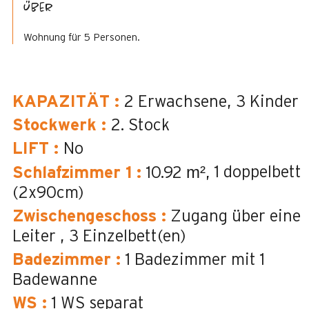
Über
Wohnung für 5 Personen.
KAPAZITÄT
:
2
Erwachsene
3
Kinder
Stockwerk
:
2. Stock
LIFT
:
No
m²
1 doppelbett
Schlafzimmer 1
:
10.92
(2x90cm)
Zwischengeschoss
:
Zugang über eine
Leiter
3
Einzelbett(en)
Badezimmer
:
1
Badezimmer mit 1
Badewanne
WS
:
1
WS separat