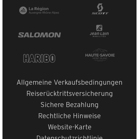
+
−
OpenStreetMap
Streets
Satellite
Leaflet
|
©
OpenStreetMap
Cristal n°M
Allgemeine Verkaufsbedingungen
Reiserücktrittsversicherung
Sichere Bezahlung
Rechtliche Hinweise
Website-Karte
Datenschutzrichtlinie