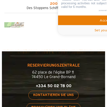
processing activities not subjec
200 m
valid for 6 months.
Des Stoppens Schiffchen im Sommer
powered
Acce
Set you
RESERVIERUNGSZENTRALE
62 place de l’église BP 11
74450 Le Grand-Bornand
+334 50 02 78 00
KONTAKTIEREN SIE UNS