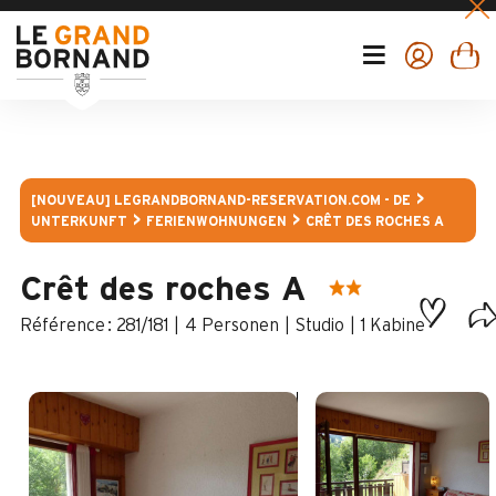
[NOUVEAU] LEGRANDBORNAND-RESERVATION.COM - DE
UNTERKUNFT
FERIENWOHNUNGEN
CRÊT DES ROCHES A
Crêt des roches A
:
281/181
4 Personen
Studio
1
Kabine