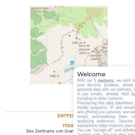
Welcome
With our 5
partners
, we wish t
your devices (cookies, pixels
personal data with our partners, 
in our emails, already held b
including in other contexts.
Processing this data (identifier
loyalty programs, IP and emails,
and offering you services and ad
ENTFERNT :
email), personalising them, m
analysing audiences. Session
interactions helps improve your 
1700 m
You can "accept all" and withdra
Des Zentrums von Grand-Bornand Chinaillon
"cookie" icon
. You can also "set