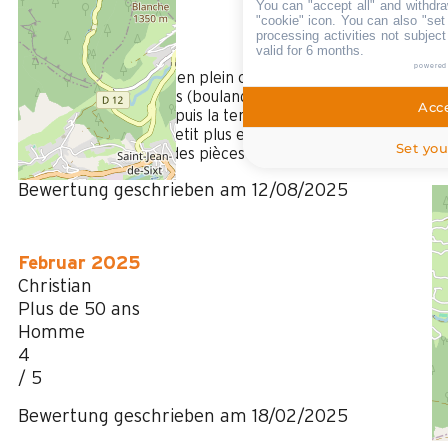
You can "accept all" and withdra
Femme
"cookie" icon
. You can also "set
5
processing activities not subjec
valid for 6 months.
/ 5
powered
Le logement est situé en plein centre du village à proximité
de tous les commerces (boulangerie, superette, traiteur,
Acce
restaurant). La vue depuis la terrasse est magnifique. Il est
très bien équipé. Le petit plus est le sauna. Nous avons
Set you
adoré le coté familial des pièces de vie.
Bewertung geschrieben am 12/08/2025
Februar 2025
Christian
Plus de 50 ans
Homme
4
/ 5
Bewertung geschrieben am 18/02/2025