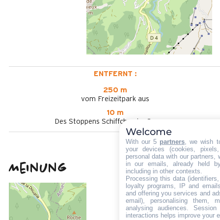
ENTFERNT :
250 m
vom Freizeitpark aus
10 m
Des Stoppens Schiffchen im Sommer
Welcome
With our 5
partners
, we wish t
your devices (cookies, pixels
personal data with our partners, 
in our emails, already held b
Meinung
4,3
(
10
Meinung
including in other contexts.
Processing this data (identifier
/ 5
loyalty programs, IP and emails,
August 2025
and offering you services and ad
email), personalising them, m
ISABELLE
analysing audiences. Session
Plus de 50 ans
interactions helps improve your 