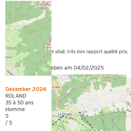
Februar 2025
Julien
25 à 34 ans
Homme
5
/ 5
Appartement très bien situé, très bon rapport qualité prix,
nous reviendrons !
Bewertung geschrieben am 04/02/2025
Dezember 2024
ROLAND
35 à 50 ans
Homme
5
/ 5