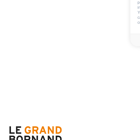
p
Vermieters
i
Y
c
c
Im Aufenthalt inb
Endreinigung
Blätter
Nicht im Aufenthalt 
Kaution
200 €
Badezimmerwäsche