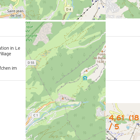
550m
tion in Le
vom Freizeitpark aus
illage
fchen im
4,61
(
18
/ 5