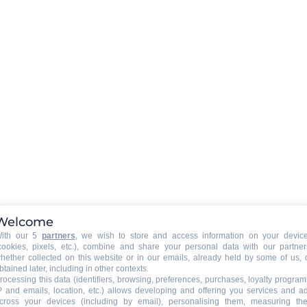
AUSRÜSTUNG BABY (auf Anfrage der
Wohnungseigentümer)
:
Babystuhl
Parkplatz Garage
:
Welcome
Äußerlicher Parkplatz
ith our 5
partners
, we wish to store and access information on your devic
cookies, pixels, etc.), combine and share your personal data with our partner
hether collected on this website or in our emails, already held by some of us, 
btained later, including in other contexts.
rocessing this data (identifiers, browsing, preferences, purchases, loyalty program
P and emails, location, etc.) allows developing and offering you services and a
mmung des
cross your devices (including by email), personalising them, measuring the