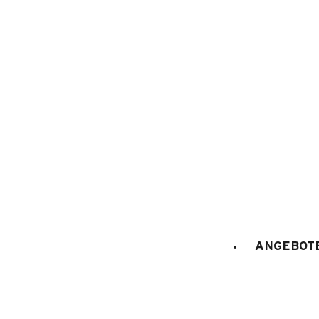
1
/
9
ANGEBOTE