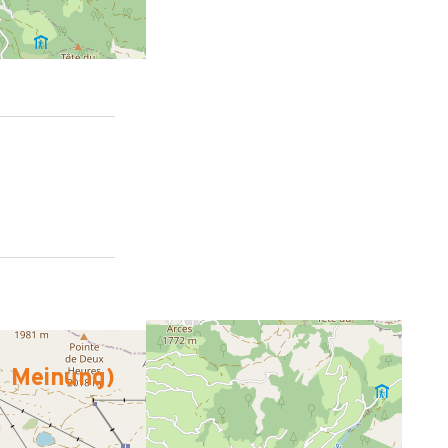
Meinung
)