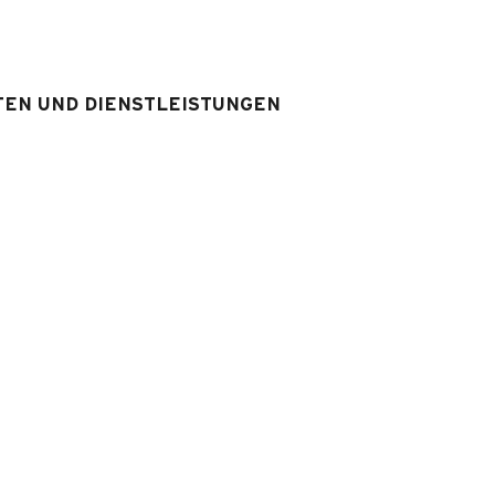
Dusche
WS
:
1
WS im Badezimmer
ofa-bett 2
TEN UND DIENSTLEISTUNGEN
mmer
x 1
srüstung & Services
Ausstattung Unterkunft
:
1
Fernseher