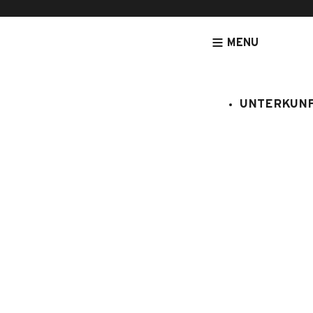
MENU
UNTERKUN
[NOUVEAU] LEGRANDBORNAND-RESERVATION.COM - DE
UNTERK
Charvet n
:
6065646
4 Personen
Studio