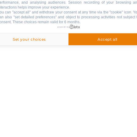
erformance, and analysing audiences. Session recording of your browsing a
nteractions helps improve your experience.
ou can "accept all" and withdraw your consent at any time via the "cookie" icon
. Y
an also "set detailed preferences" and object to processing activities not subject 
onsent. These choices remain valid for 6 months.
powered by
Set your choices
Accept all
egriffen
inbegriffen
: