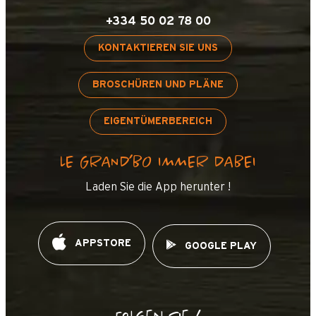
+334 50 02 78 00
KONTAKTIEREN SIE UNS
BROSCHÜREN UND PLÄNE
EIGENTÜMERBEREICH
+
−
LE GRAND’BO IMMER DABEI
Laden Sie die App herunter !
OpenStreetMap
Streets
Satellite
Leaflet
|
©
OpenStreetMap
Chalets de Lessy 
APPSTORE
GOOGLE PLAY