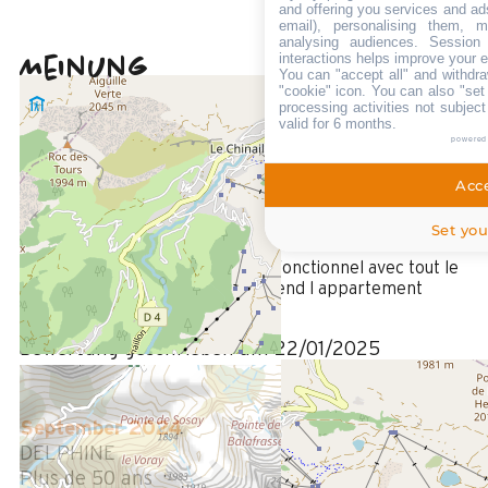
and offering you services and ad
email), personalising them, m
analysing audiences. Session
interactions helps improve your 
Meinung
5
(
6
Meinung
You can "accept all" and withdra
"cookie" icon
. You can also "set
/ 5
processing activities not subjec
Januar 2025
valid for 6 months.
Nadine
powered
Plus de 50 ans
Acce
Femme
5
Set you
/ 5
Tres bien équipé. Petit mais tres fonctionnel avec tout le
necessaire. Belle decoration qui rend l appartement
chaleureux.
Bewertung geschrieben am 22/01/2025
September 2024
DELPHINE
Plus de 50 ans