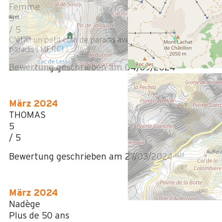
Femme
5
/ 5
C'était un petit coin de paradis avec vue sur un autre coin de
paradis ! MERCI !
Bewertung geschrieben am 04/09/2024
März 2024
THOMAS
5
/ 5
Bewertung geschrieben am 27/03/2024
März 2024
Nadège
Plus de 50 ans