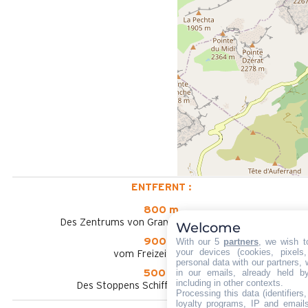
ENTFERNT :
800 m
Des Zentrums von Grand-Bornand Chinaillon
Welcome
With our 5
partners
, we wish t
900 m
your devices (cookies, pixels
vom Freizeitpark aus
personal data with our partners, 
in our emails, already held b
500 m
including in other contexts.
Des Stoppens Schiffchen im Sommer
Processing this data (identifier
loyalty programs, IP and emails,