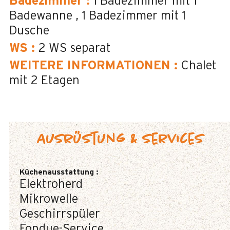
Badezimmer
:
1
Badezimmer mit 1
Badewanne
1
Badezimmer mit 1
Dusche
WS
:
2
WS separat
WEITERE INFORMATIONEN
:
Chalet
mit 2 Etagen
Ausrüstung & Services
Küchenausstattung
:
Elektroherd
Mikrowelle
Geschirrspüler
Fondue-Service