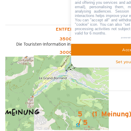
and offering you services and ad
email), personalising them, m
analysing audiences. Session
interactions helps improve your 
You can "accept all" and withdra
"cookie" icon
. You can also "set
processing activities not subjec
ENTFERNT :
valid for 6 months.
powered
3500 m
Die Touristen-Information in Le Grand-Bornand Village
Acce
3000 m
Des Zentrums von Grand-Bornand Chinaillon
Set you
3500 m
vom Freizeitpark aus
100 m
Des Stoppens Schiffchen im Sommer
Meinung
5
(
1
Meinung
/ 5
Juni 2025