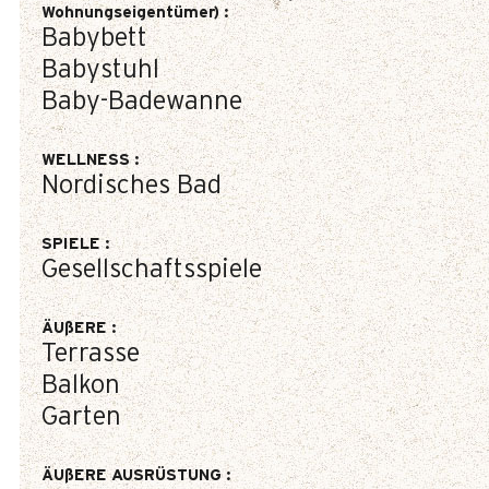
Wohnungseigentümer)
:
Babybett
Babystuhl
Baby-Badewanne
WELLNESS
:
Nordisches Bad
SPIELE
:
Gesellschaftsspiele
ÄUßERE
:
Terrasse
Balkon
Garten
ÄUßERE AUSRÜSTUNG
: