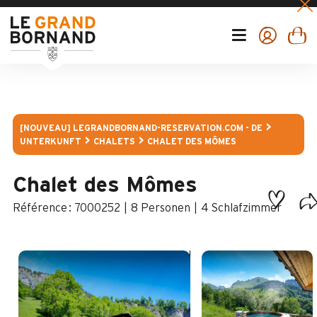
[NOUVEAU] LEGRANDBORNAND-RESERVATION.COM - DE
UNTERKUNFT
CHALETS
CHALET DES MÔMES
Chalet des Mômes
:
7000252
8 Personen
4 Schlafzimmer