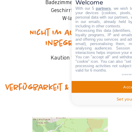
Welcome
Badezimmerwäsche
With our 5
partners
, we wish t
Geschirrtücher
your devices (cookies, pixels
personal data with our partners, 
W-lan
in our emails, already held b
including in other contexts.
Processing this data (identifier
Nicht im Aufenthalt
loyalty programs, IP and emails,
and offering you services and ad
inbegriffen
email), personalising them, m
analysing audiences. Session
interactions helps improve your 
You can "accept all" and withdra
Kaution
1000 €
"cookie" icon
. You can also "set
processing activities not subjec
valid for 6 months.
powered
Verfügbarkeit & Preise
Acce
Set you