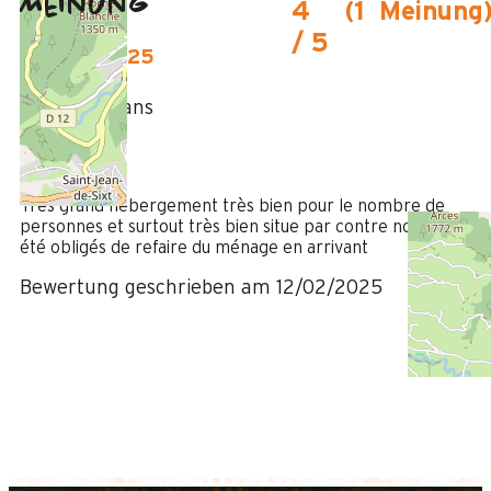
Meinung
4
(
1
Meinung
/ 5
Februar 2025
Sylvie
Plus de 50 ans
Femme
4
/ 5
Très grand hébergement très bien pour le nombre de
personnes et surtout très bien situe par contre nous avons
été obligés de refaire du ménage en arrivant
Bewertung geschrieben am 12/02/2025