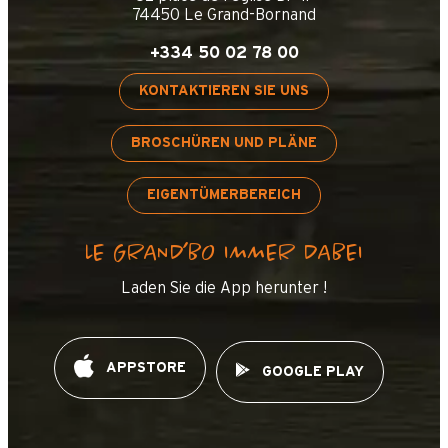
74450 Le Grand-Bornand
+
−
+334 50 02 78 00
OpenStreetMap
Streets
Satellite
KONTAKTIEREN SIE UNS
Leaflet
|
©
OpenStreetMap
BROSCHÜREN UND PLÄNE
CGH Wohnort 4****
EIGENTÜMERBEREICH
LE GRAND’BO IMMER DABEI
Laden Sie die App herunter !
APPSTORE
GOOGLE PLAY