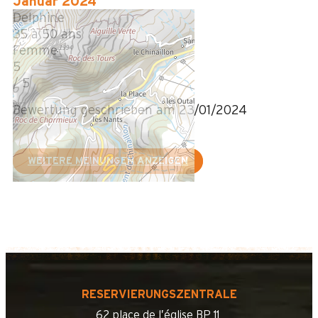
Januar 2024
Delphine
35 à 50 ans
Femme
5
/ 5
Bewertung geschrieben am 23/01/2024
WEITERE MEINUNGEN ANZEIGEN
RESERVIERUNGSZENTRALE
62 place de l’église BP 11