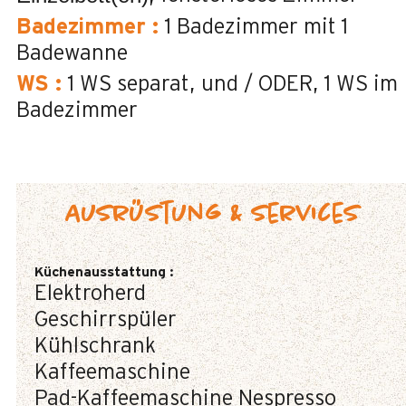
Badezimmer
:
1
Badezimmer mit 1
Badewanne
WS
:
1
WS separat
und / ODER
1
WS im
Badezimmer
Ausrüstung & Services
Küchenausstattung
:
Elektroherd
Geschirrspüler
Kühlschrank
Kaffeemaschine
Pad-Kaffeemaschine
Nespresso