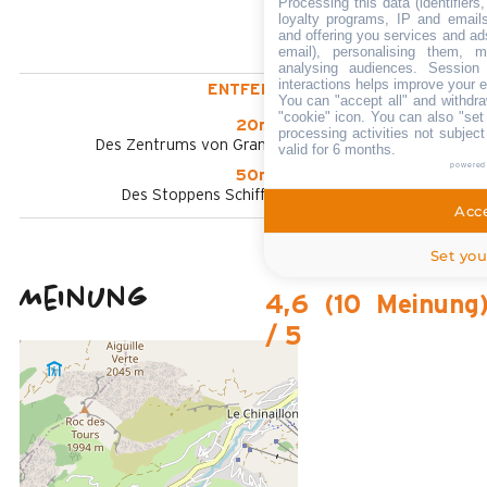
Processing this data (identifier
loyalty programs, IP and emails,
and offering you services and ad
email), personalising them, m
analysing audiences. Session
interactions helps improve your 
ENTFERNT :
You can "accept all" and withdra
"cookie" icon
. You can also "set
20m
processing activities not subjec
Des Zentrums von Grand-Bornand Chinaillon
valid for 6 months.
powered
50m
Des Stoppens Schiffchen im Sommer
Acce
Set you
Meinung
4,6
(
10
Meinung
/ 5
März 2026
CELINE
35 à 50 ans
Femme
4
/ 5