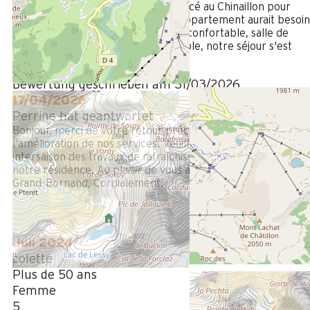
Le village du Lessy est très bien placé au Chinaillon pour
accéder rapidement aux pistes. L'appartement aurait besoin
d'un petit coup de neuf (literie plus confortable, salle de
bain qui vieillit...) mais dans l'ensemble, notre séjour s'est
très bien passé.
Bewertung geschrieben am 31/03/2026
17/04/2026
Perrine hat geantwortet
Bonjour, merci de votre retour précieux dans le cadre de
l'amélioration de nos services. Veuillez noter qu’à chaque
intersaison des travaux de rafraîchissement sont prévus dan
notre résidence. Au plaisir de vous accueillir à nouveau au
Grand-Bornand, Cordialement.
Juli 2024
colette
Plus de 50 ans
Femme
5