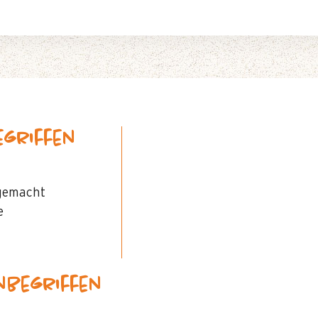
egriffen
 gemacht
e
inbegriffen