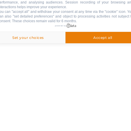
erformance, and analysing audiences. Session recording of your browsing a
nteractions helps improve your experience.
ou can "accept all" and withdraw your consent at any time via the "cookie" icon
. Y
an also "set detailed preferences" and object to processing activities not subject 
onsent. These choices remain valid for 6 months.
powered by
Set your choices
Accept all
VERSCHIEDENE AUSRÜSTUNGEN
:
Local in Fahrrad
TIERE
:
0
Tiere erlaubt
fpreis
Tiere erlaubt gegen Zuschlag
)
1 Tierisch Zugelassenes
 Gelder (
g)
pparat