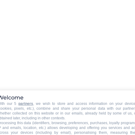
Ausstattung Unterkunft
:
Fernseher
Wi-Fi-Verbindung
presso
AUSRÜSTUNG BABY (auf Anfrage der
Wohnungseigentümer)
:
same
Babybett
nsame
Welcome
ith our 5
partners
, we wish to store and access information on your devic
cookies, pixels, etc.), combine and share your personal data with our partner
SPIELE
:
hether collected on this website or in our emails, already held by some of us, 
Billard
btained later, including in other contexts.
rocessing this data (identifiers, browsing, preferences, purchases, loyalty program
Gesellschaftsspiele
P and emails, location, etc.) allows developing and offering you services and a
cross your devices (including by email), personalising them, measuring the