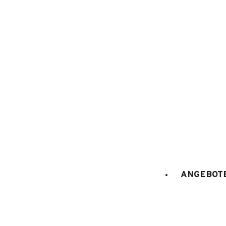
1
/
12
ANGEBOTE