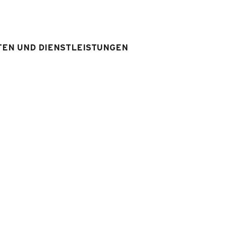
Badezimmer
WEITERE INFORMATIONE
einigen Wohnungen kann ein
(en)
TEN UND DIENSTLEISTUNGEN
Schlafzimmer blind (ohne Fen
t(en)
das
ist
it 1
 1
srüstung & Services