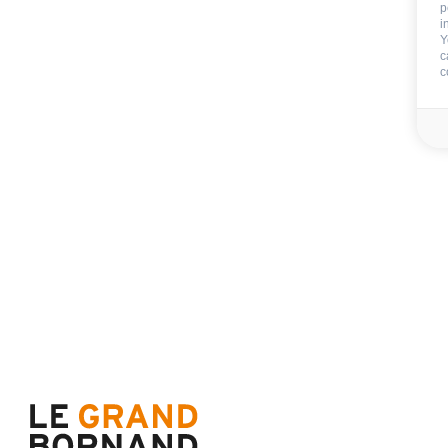
Sauna
p
Hammam
i
Y
Saal fitness
c
c
Jacuzzi
ÄUßERE
:
Balkon
Parkplatz Garage
:
Gedeckter Parkplatz
1m9
35€
im Sommer gegen Au
(pro Auto und pro Woche
Vorbehaltlich verfügbarer
empfohlener Reservierun
LEISTUNGEN DER RESIDENZ
:
Darlehen von Raclette-A