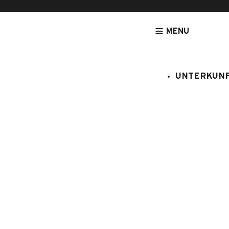
MENU
UNTERKUN
[NOUVEAU] LEGRANDBORNAND-RESERVATION.COM - DE
UNTERK
CGH Wohno
:
E001/304
6 Personen
2 Schl