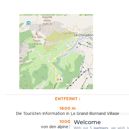
ENTFERNT :
1600 m
Die Touristen-Information in Le Grand-Bornand Village
Welcome
1000 m
von den alpine Skipisten aus
With our 5
partners
, we wish t