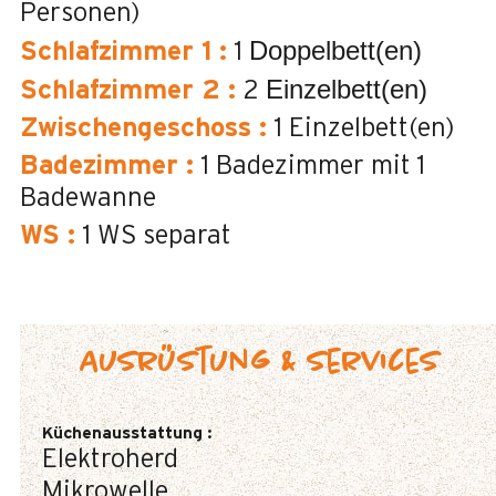
Personen)
Doppelbett(en)
Schlafzimmer 1
:
1
Einzelbett(en)
Schlafzimmer 2
:
2
Zwischengeschoss
:
1
Einzelbett(en)
Badezimmer
:
1
Badezimmer mit 1
Badewanne
WS
:
1
WS separat
Ausrüstung & Services
Küchenausstattung
:
Elektroherd
Mikrowelle