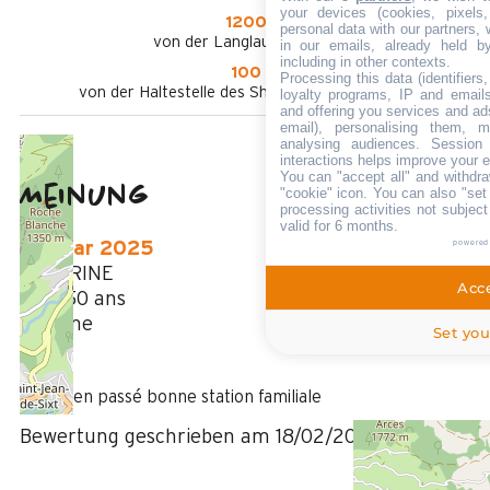
your devices (cookies, pixels
1200 m
personal data with our partners, 
von der Langlauf-Loipen aus
in our emails, already held b
including in other contexts.
100 m
Processing this data (identifier
von der Haltestelle des Shuttlebusses Winter aus
loyalty programs, IP and emails,
and offering you services and ad
email), personalising them, m
analysing audiences. Session
interactions helps improve your 
You can "accept all" and withdra
Meinung
"cookie" icon
. You can also "set
4,17
(
6
Meinung
processing activities not subjec
valid for 6 months.
/ 5
powered
Februar 2025
SEVERINE
Acce
35 à 50 ans
Homme
Set you
5
/ 5
Très bien passé bonne station familiale
Bewertung geschrieben am 18/02/2025