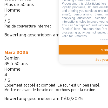
Processing this data (identifier
Plus de 50 ans
loyalty programs, IP and emails,
Homme
and offering you services and ad
email), personalising them, m
2
analysing audiences. Session
/ 5
interactions helps improve your 
You can "accept all" and withdra
Pas de couverture internet
"cookie" icon
. You can also "set
processing activities not subjec
Bewertung geschrieben am 03/03/2026
valid for 6 months.
powered
Acce
März 2025
Damien
Set you
35 à 50 ans
Homme
4
/ 5
Logement adapté et complet. Le four est un peu limité.
Mettre en avant le besoin de torchons pour la cuisine.
Bewertung geschrieben am 11/03/2025