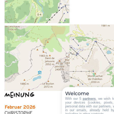
ENTFERNT :
200 m
Des Zentrums von Grand-Bornand Chinaillon
100 m
vom Freizeitpark aus
20 m
Des Stoppens Schiffchen im Sommer
Welcome
Meinung
3
(
3
Meinung
With our 5
partners
, we wish t
your devices (cookies, pixels
/ 5
personal data with our partners, 
Februar 2026
in our emails, already held b
CHRISTOPHE
including in other contexts.