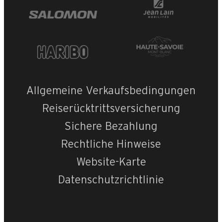
Allgemeine Verkaufsbedingungen
Reiserücktrittsversicherung
+
−
Sichere Bezahlung
OpenStreetMap
Streets
Satellite
Rechtliche Hinweise
Leaflet
|
©
OpenStreetMap
Website-Karte
Castel des Neige
Datenschutzrichtlinie