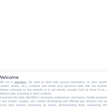
Fernseher
Verleih Sie eines WIFI - Box in
Option (Reservierung erforderl
Reinigungsgeräte
:
Waschmaschine
Fön
Welcome
ith our 5
partners
, we wish to store and access information on your devic
Parkplatz Garage
:
cookies, pixels, etc.), combine and share your personal data with our partner
Äußerlicher Parkplatz
hether collected on this website or in our emails, already held by some of us, 
btained later, including in other contexts.
rocessing this data (identifiers, browsing, preferences, purchases, loyalty program
P and emails, location, etc.) allows developing and offering you services and a
cross your devices (including by email), personalising them, measuring the