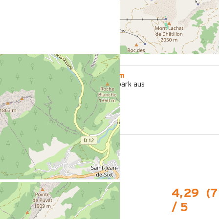
1000 m
tion in Le
vom Freizeitpark aus
illage
fchen im
4,29
(
7
/ 5