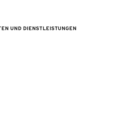
(2 x 1 Einzelbett)
ngang)
:
Badezimmer
:
1
Badezimmer 
Dusche
TEN UND DIENSTLEISTUNGEN
WS
:
1
WS separat
ofa-bett 2
srüstung & Services
Ausstattung Unterkunft
: