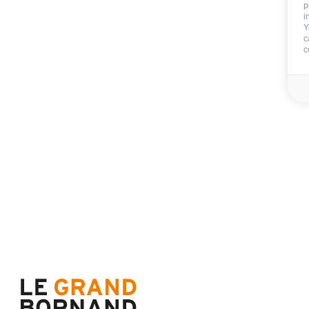
Tiere erlaubt
p
i
Tiere erlaubt gegen Zusc
Y
c
c
Im Aufenthalt inb
Endreinigung
Nicht im Aufenthalt 
Kaution
800 €
Blätter:
Badezimmerwäsche