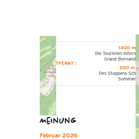
1400 m
Die Touristen-Informa
Grand-Bornand V
ENTFERNT :
200 m
Des Stoppens Schif
Sommer
Meinung
Februar 2026