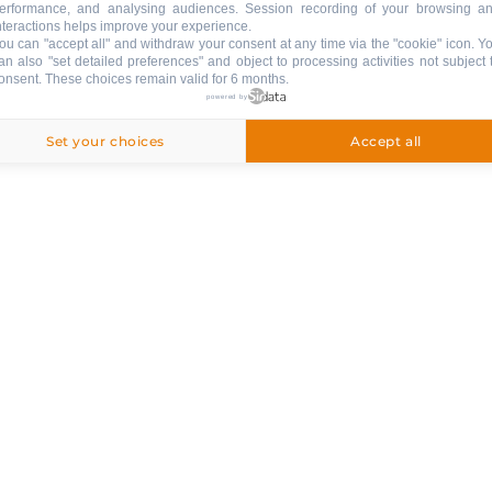
erformance, and analysing audiences. Session recording of your browsing a
nteractions helps improve your experience.
hlag
39€
ou can "accept all" and withdraw your consent at any time via the "cookie" icon
. Y
an also "set detailed preferences" and object to processing activities not subject 
onsent. These choices remain valid for 6 months.
powered by
Set your choices
Accept all
egriffen
inbegriffen
: