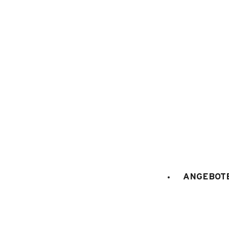
1
/
16
ANGEBOTE