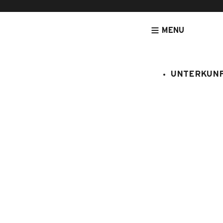
MENU
UNTERKUN
[NOUVEAU] LEGRANDBORNAND-RESERVATION.COM - DE
UNTERK
Caribou
:
408/486
6 Personen
2 Schl