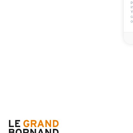
p
Endreinigung:
i
Y
Blätter:
c
c
Badezimmerwäsche
Verfügbarkeit & Preise