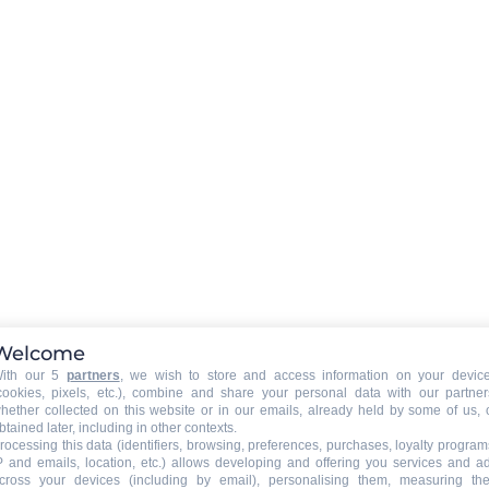
Reinigungsgeräte
:
Waschmaschine
Parkplatz Garage
:
Äußerlicher Parkplatz
Welcome
ith our 5
partners
, we wish to store and access information on your devic
cookies, pixels, etc.), combine and share your personal data with our partner
hether collected on this website or in our emails, already held by some of us, 
inbegriffen
btained later, including in other contexts.
rocessing this data (identifiers, browsing, preferences, purchases, loyalty program
P and emails, location, etc.) allows developing and offering you services and a
cross your devices (including by email), personalising them, measuring the