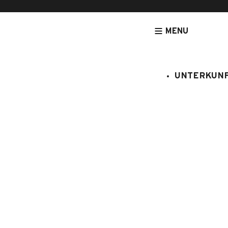
MENU
UNTERKUN
[NOUVEAU] LEGRANDBORNAND-RESERVATION.COM - DE
UNTERK
CARIBOU
:
061/028
6 Personen
1 Schlaf