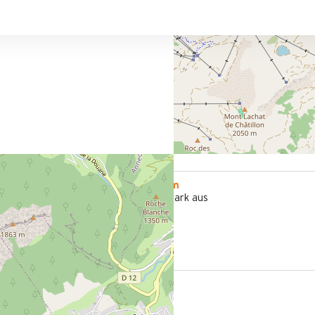
1000 m
tion in Le
vom Freizeitpark aus
illage
fchen im