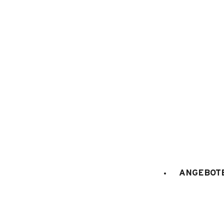
1
/
9
ANGEBOTE