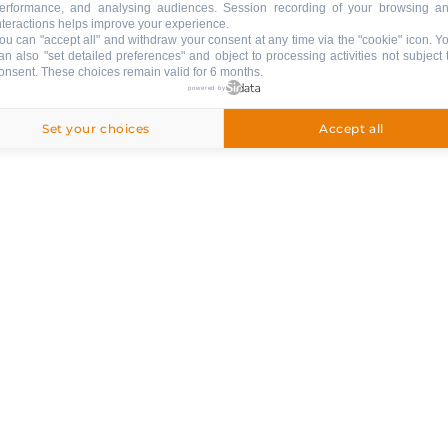
erformance, and analysing audiences. Session recording of your browsing a
nteractions helps improve your experience.
ou can "accept all" and withdraw your consent at any time via the "cookie" icon
. Y
an also "set detailed preferences" and object to processing activities not subject 
onsent. These choices remain valid for 6 months.
:
powered by
Set your choices
Accept all