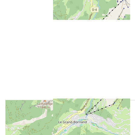
ENTFERNT :
400 m
Die Touristen-Information in Le Grand-Bornand Village
1050 m
vom Freizeitpark aus