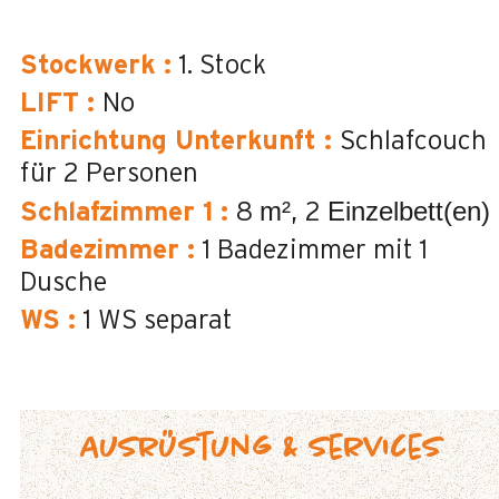
Stockwerk
:
1. Stock
LIFT
:
No
Einrichtung Unterkunft
:
Schlafcouch
für 2 Personen
m²
Einzelbett(en)
Schlafzimmer 1
:
8
2
Badezimmer
:
1
Badezimmer mit 1
Dusche
WS
:
1
WS separat
Ausrüstung & Services