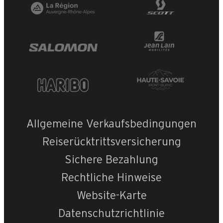
OpenStreetMap
Streets
Satellite
Leaflet
|
©
OpenStreetMap
Buissiere n°
Allgemeine Verkaufsbedingungen
Reiserücktrittsversicherung
Sichere Bezahlung
Rechtliche Hinweise
Website-Karte
Datenschutzrichtlinie