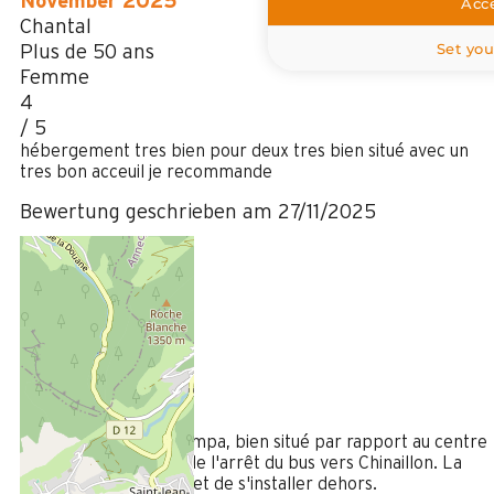
November 2025
Acce
Chantal
Set you
Plus de 50 ans
Femme
4
/ 5
hébergement tres bien pour deux tres bien situé avec un
tres bon acceuil je recommande
Bewertung geschrieben am 27/11/2025
März 2025
Colette
Plus de 50 ans
Femme
4
/ 5
Petit appartement sympa, bien situé par rapport au centre
du Grand Bornand et de l'arrêt du bus vers Chinaillon. La
grande terrasse permet de s'installer dehors.