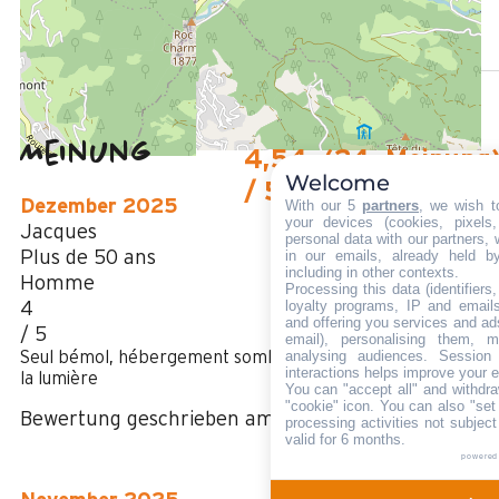
50 m
Des Stoppens Schiffchen im Sommer
Meinung
4,54
(
24
Meinung
Welcome
/ 5
Dezember 2025
With our 5
partners
, we wish t
your devices (cookies, pixels
Jacques
personal data with our partners, 
Plus de 50 ans
in our emails, already held b
including in other contexts.
Homme
Processing this data (identifier
loyalty programs, IP and emails,
4
and offering you services and ad
/ 5
email), personalising them, m
analysing audiences. Session
Seul bémol, hébergement sombre quasi obligé de recourir 
interactions helps improve your 
la lumière
You can "accept all" and withdra
"cookie" icon
. You can also "set
Bewertung geschrieben am 24/12/2025
processing activities not subjec
valid for 6 months.
powered