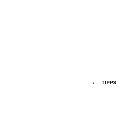
Allgemeine Verkauf
Rechtli
TIPPS