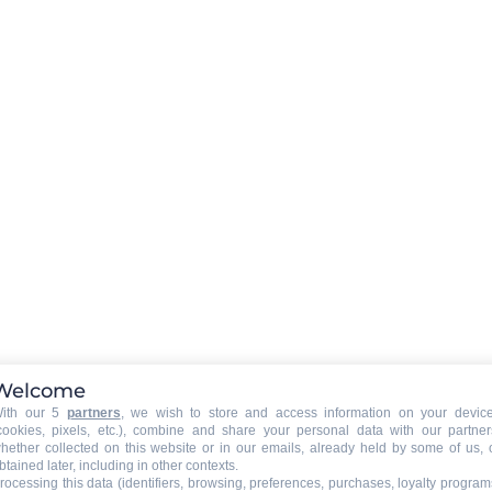
LE GRAND’BO IMMER DABEI
Laden Sie die App herunter !
APPSTORE
GOOGLE PLAY
Welcome
Folgen Sie !
ith our 5
partners
, we wish to store and access information on your devic
cookies, pixels, etc.), combine and share your personal data with our partner
hether collected on this website or in our emails, already held by some of us, 
btained later, including in other contexts.
rocessing this data (identifiers, browsing, preferences, purchases, loyalty program