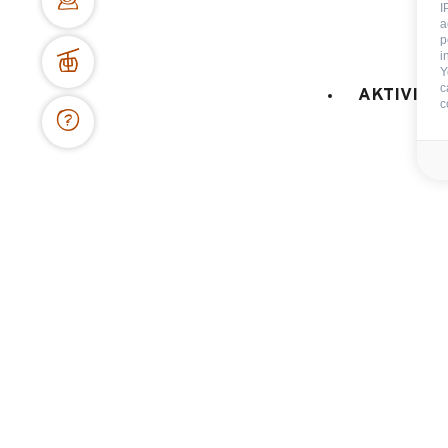
I
a
p
i
Y
c
AKTIVITÄ
c
Pläne und Zugang
Häufig gestellte Fragen
Wer sind wir?
Fremdenverkehrsamt
Bereich für Betriebsräte