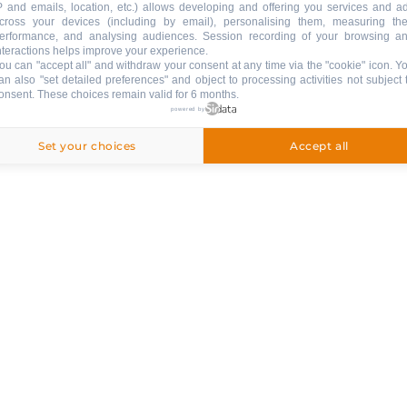
P and emails, location, etc.) allows developing and offering you services and a
cross your devices (including by email), personalising them, measuring the
erformance, and analysing audiences. Session recording of your browsing a
NICHTS VERPASSEN!
nteractions helps improve your experience.
ou can "accept all" and withdraw your consent at any time via the "cookie" icon
. Y
an also "set detailed preferences" and object to processing activities not subject 
TEN UND DIENSTLEISTUNGEN
NEWSLETTER
onsent. These choices remain valid for 6 months.
powered by
Set your choices
Accept all