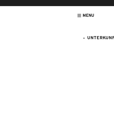
MENU
UNTERKUN
[NOUVEAU] LEGRANDBORNAND-RESERVATION.COM - DE
ANGEBO