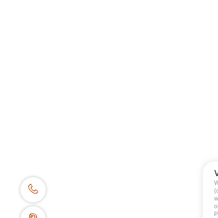
RESERVIERUNGSZENTRALE
62 place de l’église BP 11
74450 Le Grand-Bornand
+334 50 02 78 00
KONTAKTIEREN SIE UNS
BROSCHÜREN UND PLÄNE
EIGENTÜMERBEREICH
W
(
w
o
P