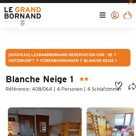
[NOUVEAU] LEGRANDBORNAND-RESERVATION.COM - DE
UNTERKUNFT
FERIENWOHNUNGEN
BLANCHE NEIGE 1
Blanche Neige 1
:
408/064
4 Personen
4 Schlafzimmer