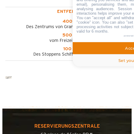
email), personalising them, m
analysing audiences. Session
ENTFERNT :
interactions helps improve your 
You can "accept all" and withdra
400 m
"cookie" icon
. You can also "set
Des Zentrums von Grand-Bornand Chinaillon
processing activities not subjec
valid for 6 months.
500 m
powered
vom Freizeitpark aus
Acce
100 m
Des Stoppens Schiffchen im Sommer
Set you
RESERVIERUNGSZENTRALE