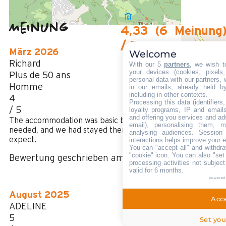
Meinung
4,33
(
6
Meinung
/ 5
März 2026
Welcome
Richard
With our 5
partners
, we wish t
your devices (cookies, pixels
Plus de 50 ans
personal data with our partners, 
Homme
in our emails, already held b
including in other contexts.
4
Processing this data (identifier
/ 5
loyalty programs, IP and emails,
and offering you services and ad
The accommodation was basic but had everything we
email), personalising them, m
needed, and we had stayed there before so knew what to
analysing audiences. Session
expect.
interactions helps improve your 
You can "accept all" and withdra
"cookie" icon
. You can also "set
Bewertung geschrieben am 17/03/2026
processing activities not subjec
valid for 6 months.
powered
August 2025
Acce
ADELINE
5
Set you