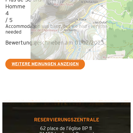
Homme
4
/ 5
Accommodation was basic, but we had everything we
needed
Bewertung geschrieben am 07/02/2023
WEITERE MEINUNGEN ANZEIGEN
RESERVIERUNGSZENTRALE
62 place de l’église BP 11