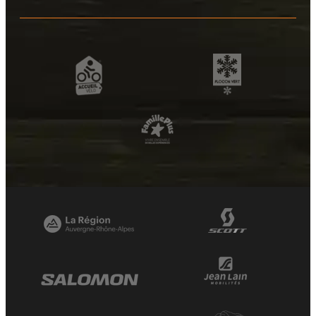
+
−
OpenStreetMap
Streets
Satellite
Leaflet
|
©
OpenStreetMap