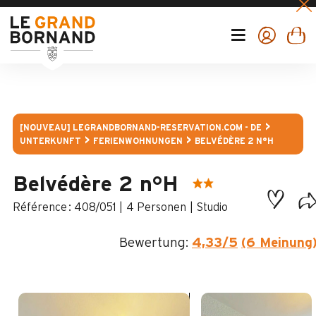
[NOUVEAU] LEGRANDBORNAND-RESERVATION.COM - DE
UNTERKUNFT
FERIENWOHNUNGEN
BELVÉDÈRE 2 N°H
Belvédère 2 n°H
:
408/051
4 Personen
Studio
Bewertung:
4,33
/5
(6 Meinung