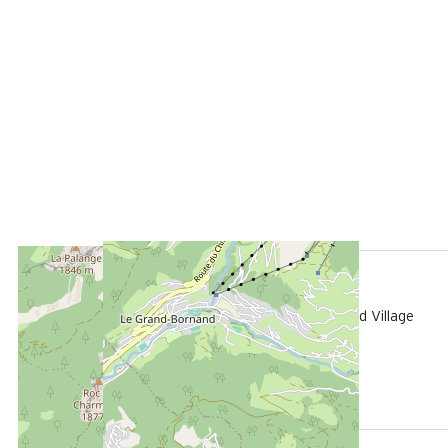
ENTFERNT :
1200 m
Die Touristen-Information in Le Grand-Bornand Village
800 m
vom Freizeitpark aus
20 m
Des Stoppens Schiffchen im Sommer