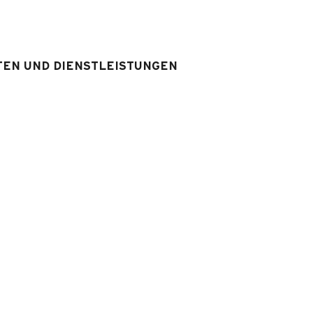
Badezimmer
:
1
Badezimmer 
Dusche
WS
:
1
WS im Badezimmer
ppelbett
1
TEN UND DIENSTLEISTUNGEN
srüstung & Services
Ausstattung Unterkunft
:
Fernseher