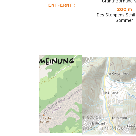
Grand-Bornand V
ENTFERNT :
200 m
Des Stoppens Schif
Sommer
Meinung
Februar 2026
Julien
35 à 50 ans
Homme
5
/ 5
Studio propre et bien équipé
Bewertung geschrieben am 24/02/20