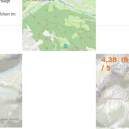
illage
fchen im
4,38
(
8
/ 5
26