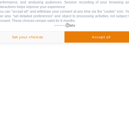
erformance, and analysing audiences. Session recording of your browsing a
egriffen
nteractions helps improve your experience.
ou can "accept all" and withdraw your consent at any time via the "cookie" icon
. Y
an also "set detailed preferences" and object to processing activities not subject 
onsent. These choices remain valid for 6 months.
powered by
 gemacht
e
Set your choices
Accept all
inbegriffen