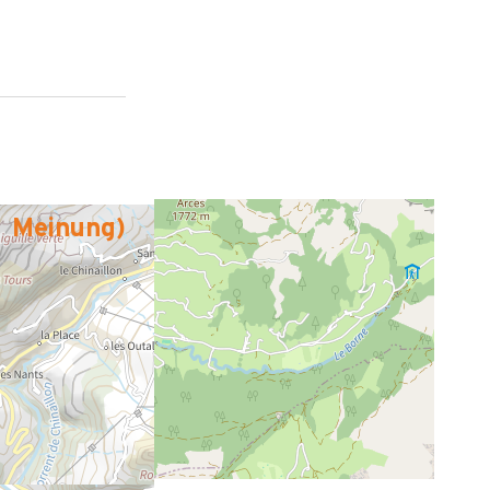
Meinung
)