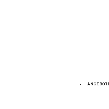
1
/
3
ANGEBOTE