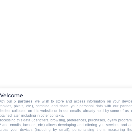
Parkplatz Garage
:
Äußerlicher Parkplatz
ix Saint
Dorfes
hlag
Welcome
ith our 5
partners
, we wish to store and access information on your devic
cookies, pixels, etc.), combine and share your personal data with our partner
hether collected on this website or in our emails, already held by some of us, 
btained later, including in other contexts.
rocessing this data (identifiers, browsing, preferences, purchases, loyalty program
P and emails, location, etc.) allows developing and offering you services and a
cross your devices (including by email), personalising them, measuring the