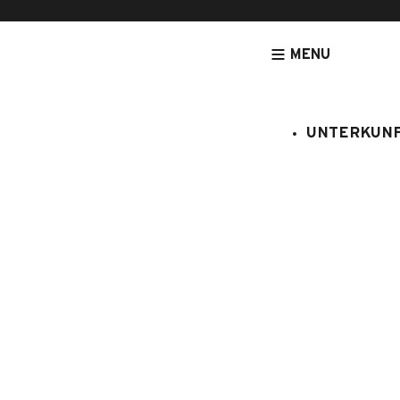
MENU
UNTERKUN
[NOUVEAU] LEGRANDBORNAND-RESERVATION.COM - DE
UNTERK
Bel Alp n°
:
908082
4 Personen
Studio