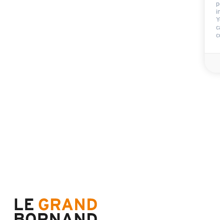
p
Im Aufenthalt inb
i
Y
c
c
Endreinigung
Betten bei Ihrer Ankunft
Badezimmerwäsch
Nicht im Aufenthalt 
Kaution
100 €
Verfügbarkeit & Preise