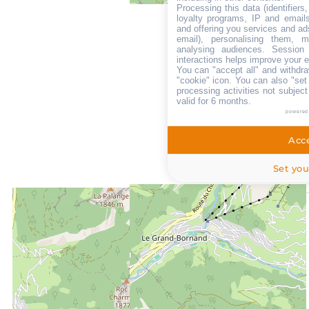
Processing this data (identifier
loyalty programs, IP and emails,
and offering you services and ad
email), personalising them, m
analysing audiences. Session
interactions helps improve your 
You can "accept all" and withdra
"cookie" icon
. You can also "set
processing activities not subjec
valid for 6 months.
powered
Acce
Set you
ENTFERNT :
800 m
Die Touristen-Information in Le Grand-Bornand Village
800 m
vom Freizeitpark aus
200 m
Des Stoppens Schiffchen im Sommer