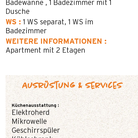
Badewanne
1
Badezimmer mit 1
Dusche
WS
:
1
WS separat
1
WS im
Badezimmer
WEITERE INFORMATIONEN
:
Apartment mit 2 Etagen
Ausrüstung & Services
Küchenausstattung
:
Elektroherd
Mikrowelle
Geschirrspüler