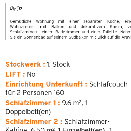
Über
Gemütliche Wohnung mit einer separaten Küche, ei
Wohnzimmer mit Balkon und dekorativem Kamin, z
Schlafzimmern, einem Badezimmer und einer Toilette. Neh
Sie ein Sonnenbad auf seinem Südbalkon mit Blick auf die Aravi
Stockwerk
:
1. Stock
LIFT
:
No
Einrichtung Unterkunft
:
Schlafcouch
für 2 Personen
160
m²
Schlafzimmer 1
:
9.6
1
Doppelbett(en)
Schlafzimmer 2
:
Schlafzimmer-
m²
Einzelbett(en)
1
Kabine
6.50
1