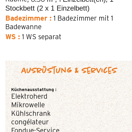
Stockbett (2 x 1 Einzelbett)
Badezimmer
:
1
Badezimmer mit 1
Badewanne
WS
:
1
WS separat
Ausrüstung & Services
Küchenausstattung
:
Elektroherd
Mikrowelle
Kühlschrank
congélateur
Fondue-Service