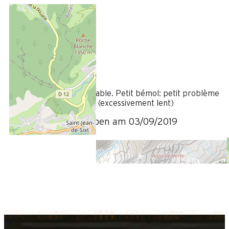
August 2019
CHARLES
Plus de 50 ans
Homme
4
/ 5
Appartement très agréable. Petit bémol: petit problème
d'écoulement du lavabo (excessivement lent)
Bewertung geschrieben am 03/09/2019