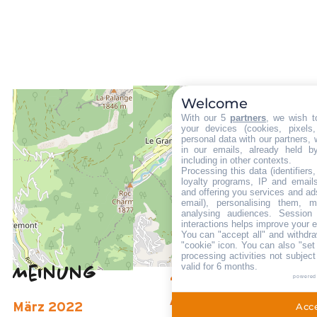
Welcome
ENTFERNT :
With our 5
partners
, we wish t
your devices (cookies, pixels
800 m
personal data with our partners, 
Die Touristen-Information in Le Grand-Bornand Village
in our emails, already held b
including in other contexts.
800 m
Processing this data (identifier
vom Freizeitpark aus
loyalty programs, IP and emails,
and offering you services and ad
200 m
email), personalising them, m
Des Stoppens Schiffchen im Sommer
analysing audiences. Session
interactions helps improve your 
You can "accept all" and withdra
"cookie" icon
. You can also "set
processing activities not subjec
valid for 6 months.
Meinung
4,33
(
3
Meinung
powered
/ 5
Acce
März 2022