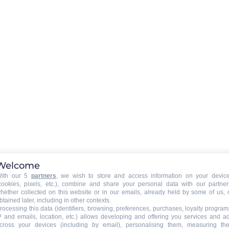
Parkplatz Garage
:
Äußerlicher Parkplatz
inbegriffen
Welcome
ith our 5
partners
, we wish to store and access information on your devic
cookies, pixels, etc.), combine and share your personal data with our partner
hether collected on this website or in our emails, already held by some of us, 
btained later, including in other contexts.
rocessing this data (identifiers, browsing, preferences, purchases, loyalty program
:
P and emails, location, etc.) allows developing and offering you services and a
cross your devices (including by email), personalising them, measuring the