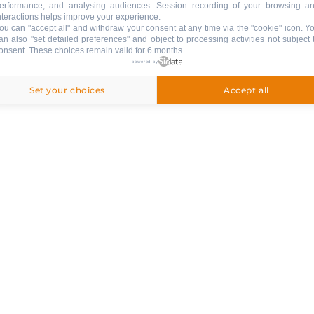
erformance, and analysing audiences. Session recording of your browsing a
nteractions helps improve your experience.
ou can "accept all" and withdraw your consent at any time via the "cookie" icon
. Y
an also "set detailed preferences" and object to processing activities not subject 
onsent. These choices remain valid for 6 months.
powered by
Set your choices
Accept all