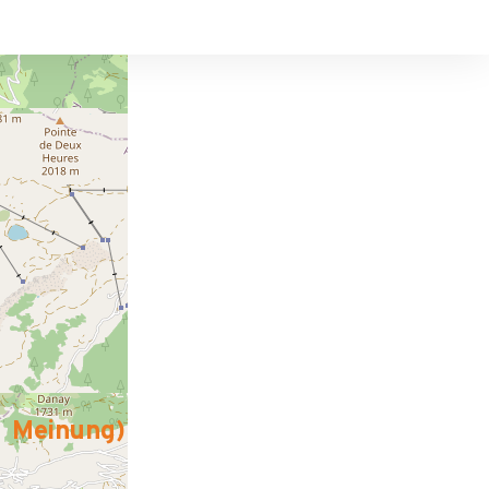
Meinung
)