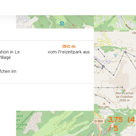
150 m
tion in Le
vom Freizeitpark aus
illage
fchen im
3,75
(
4
/ 5