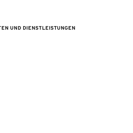
WS
:
1
WS im Badezimmer
TEN UND DIENSTLEISTUNGEN
srüstung & Services
Ausstattung Unterkunft
:
1
Fernseher
Verleih Sie eines WIFI - Box in
Option (Reservierung erforderl