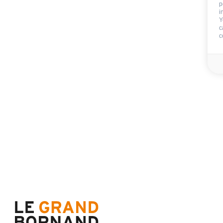
p
i
Y
c
c
Verfügbarkeit & Preise