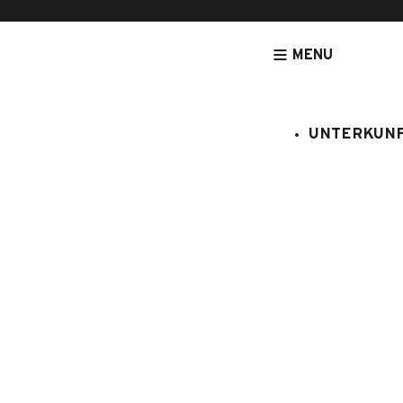
MENU
UNTERKUN
[NOUVEAU] LEGRANDBORNAND-RESERVATION.COM - DE
UNTERK
BEAUSITE
:
061/118
5 Personen
1 Schlafz