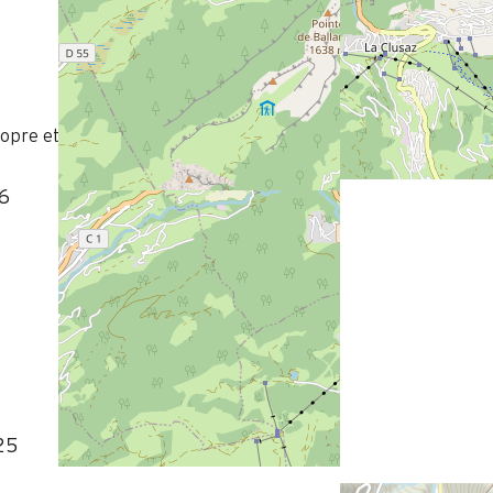
opre et avec tout le confort nécessaire. Prix très intéressant 
6
25