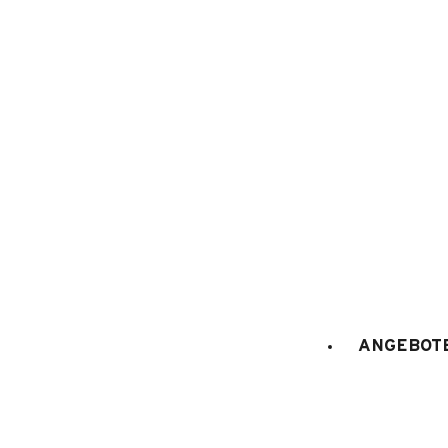
1
/
9
ANGEBOTE