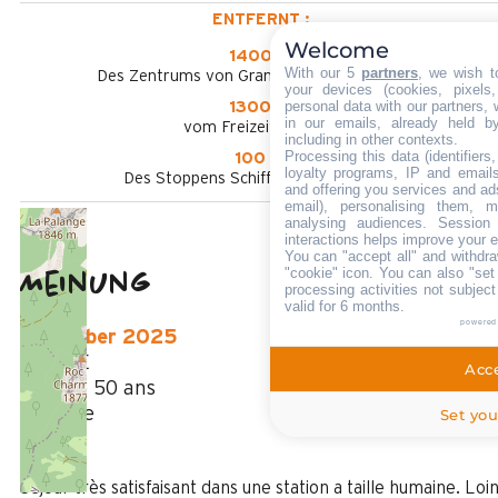
ENTFERNT :
Welcome
1400 m
With our 5
partners
, we wish t
Des Zentrums von Grand-Bornand Chinaillon
your devices (cookies, pixels
personal data with our partners, 
1300 m
in our emails, already held b
vom Freizeitpark aus
including in other contexts.
Processing this data (identifier
100 m
loyalty programs, IP and emails,
Des Stoppens Schiffchen im Sommer
and offering you services and ad
email), personalising them, m
analysing audiences. Session
interactions helps improve your 
You can "accept all" and withdra
"cookie" icon
. You can also "set
Meinung
4
(
1
Meinung
processing activities not subjec
valid for 6 months.
/ 5
powered
Dezember 2025
PIERRE
Acce
Plus de 50 ans
Homme
Set you
4
/ 5
Séjour très satisfaisant dans une station a taille humaine. Loi