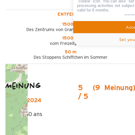
"cookie" icon
. You can also "set
processing activities not subjec
valid for 6 months.
ENTFERNT :
powered
1500 m
Acce
Des Zentrums von Grand-Bornand Chinaillon
1500 m
Set you
vom Freizeitpark aus
50 m
Des Stoppens Schiffchen im Sommer
Meinung
5
(
9
Meinung
/ 5
August 2024
AUDREY
Plus de 50 ans
Femme
5