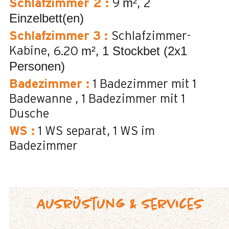
m²
Schlafzimmer 2
:
9
2
Einzelbett(en)
Schlafzimmer 3
:
Schlafzimmer-
m²
1 Stockbet (2x1
Kabine
6.20
Personen)
Badezimmer
:
1
Badezimmer mit 1
Badewanne
1
Badezimmer mit 1
Dusche
WS
:
1
WS separat
1
WS im
Badezimmer
Ausrüstung & Services