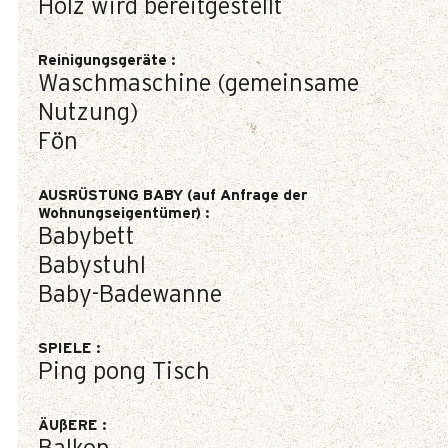
Holz wird bereitgestellt
Reinigungsgeräte
:
Waschmaschine (gemeinsame
Nutzung)
Fön
AUSRÜSTUNG BABY (auf Anfrage der
Wohnungseigentümer)
:
Babybett
Babystuhl
Baby-Badewanne
SPIELE
:
Ping pong Tisch
ÄUßERE
: