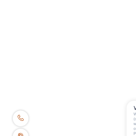
Catégories
:
Enfants
Verfügbarkeit & Preise
W
(
w
RESERVIERUNGSZENTRALE
o
P
62 place de l’église BP 11