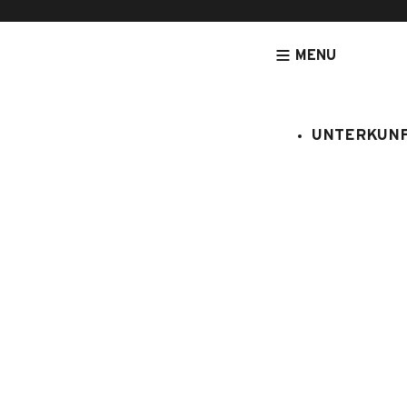
MENU
UNTERKUN
[NOUVEAU] LEGRANDBORNAND-RESERVATION.COM - DE
AKTIVI
ATELIER PARENT/ENFANT 3-5 ANS GRAIN DE SEL ET FLEURS SAU
Atelier par
Grain de se
sauvages