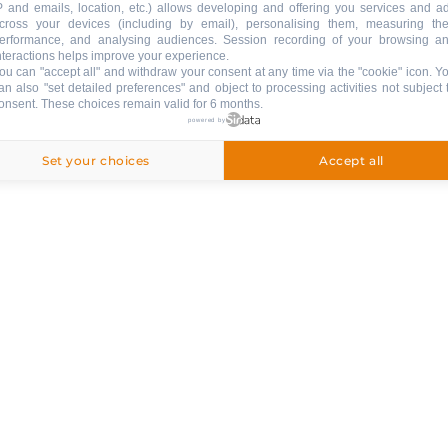
P and emails, location, etc.) allows developing and offering you services and a
Laden Sie die App herunter !
cross your devices (including by email), personalising them, measuring the
erformance, and analysing audiences. Session recording of your browsing a
nteractions helps improve your experience.
ou can "accept all" and withdraw your consent at any time via the "cookie" icon
. Y
an also "set detailed preferences" and object to processing activities not subject 
APPSTORE
TEN UND DIENSTLEISTUNGEN
GOOGLE PLAY
onsent. These choices remain valid for 6 months.
powered by
Set your choices
Accept all
Folgen Sie !
NICHTS VERPASSEN!
NEWSLETTER