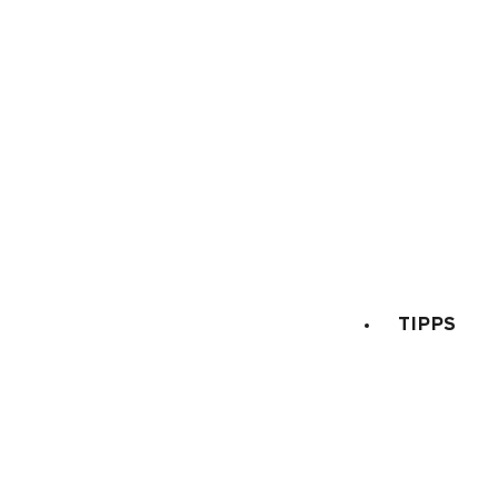
Wer sind wir?
Fremdenverkehrsamt
Bereich für Betriebsräte
TIPPS