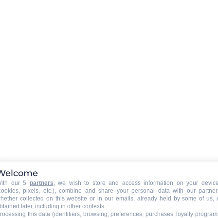
Durée de l'activité
:
1 heure
Welcome
ith our 5
partners
, we wish to store and access information on your devic
cookies, pixels, etc.), combine and share your personal data with our partner
hether collected on this website or in our emails, already held by some of us, 
LE GRAND’BO IMMER DABEI
btained later, including in other contexts.
rocessing this data (identifiers, browsing, preferences, purchases, loyalty program