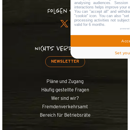
analysing audiences. Session
interactions helps improve your 
Folgen Sie !
You can "accept all" and withdra
"cookie" icon
. You can also "set
processing activities not subjec
valid for 6 months.
powered
Acce
NICHTS VERPASSEN!
Set you
NEWSLETTER
Pläne und Zugang
Häufig gestellte Fragen
Wer sind wir?
Fremdenverkehrsamt
Bereich für Betriebsräte