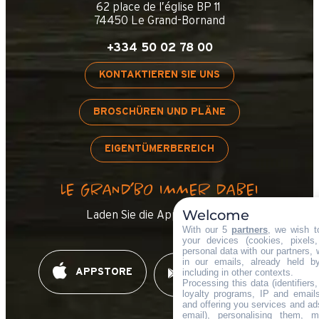
62 place de l’église BP 11
74450 Le Grand-Bornand
+334 50 02 78 00
KONTAKTIEREN SIE UNS
BROSCHÜREN UND PLÄNE
EIGENTÜMERBEREICH
LE GRAND’BO IMMER DABEI
Welcome
Laden Sie die App herunter !
With our 5
partners
, we wish t
your devices (cookies, pixels
personal data with our partners, 
in our emails, already held b
including in other contexts.
APPSTORE
GOOGLE PLAY
Processing this data (identifier
loyalty programs, IP and emails,
and offering you services and ad
email), personalising them, m