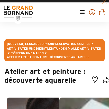
[NOUVEAU] LEGRANDBORNAND-RESERVATION.COM - DE
AKTIVITÄTEN UND DIENSTLEISTUNGEN
ALLE AKTIVITÄTEN
TÖPFERN UND MALEN
ATELIER ART ET PEINTURE : DÉCOUVERTE AQUARELLE
Atelier art et peinture :
découverte aquarelle