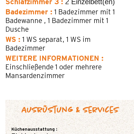
Einzelbett(en)
Schlafzimmer 3
:
2
Badezimmer
:
1
Badezimmer mit 1
Badewanne
1
Badezimmer mit 1
Dusche
WS
:
1
WS separat
1
WS im
Badezimmer
WEITERE INFORMATIONEN
:
Einschließende 1 oder mehrere
Mansardenzimmer
Ausrüstung & Services
Küchenausstattung
: