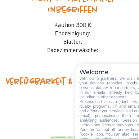
inbegriffen
Kaution
300 €
Endreinigung:
Blätter:
Badezimmerwäsche:
Welcome
With our 5
partners
, we wish t
Verfügbarkeit & Preise
your devices (cookies, pixels
personal data with our partners, 
in our emails, already held b
including in other contexts.
Processing this data (identifier
loyalty programs, IP and emails,
and offering you services and ad
email), personalising them, m
analysing audiences. Session
interactions helps improve your 
You can "accept all" and withdra
"cookie" icon
. You can also "set
processing activities not subjec