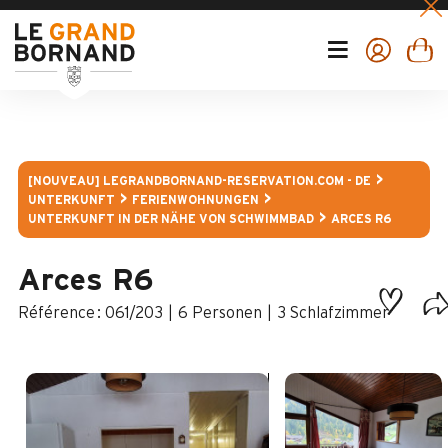
[NOUVEAU] LEGRANDBORNAND-RESERVATION.COM - DE
UNTERKUNFT
FERIENWOHNUNGEN
UNTERKUNFT IN DER NÄHE VON SCHWIMMBAD
ARCES R6
Arces R6
:
061/203
6 Personen
3 Schlafzimmer