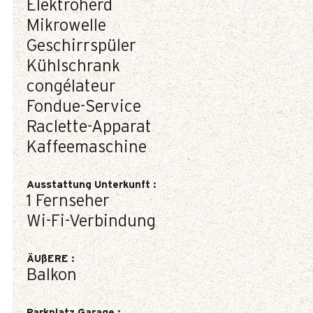
Elektroherd
Mikrowelle
Geschirrspüler
Kühlschrank
congélateur
Fondue-Service
Raclette-Apparat
Kaffeemaschine
Ausstattung Unterkunft
:
1
Fernseher
Wi-Fi-Verbindung
ÄUßERE
:
Balkon
Parkplatz Garage
: