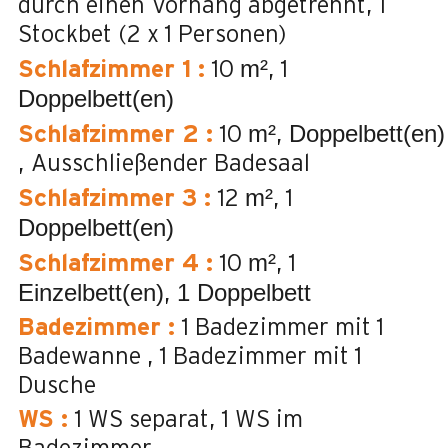
durch einen Vorhang abgetrennt
1
Stockbet (2 x 1 Personen)
m²
Schlafzimmer 1
:
10
1
Doppelbett(en)
m²
Doppelbett(en)
Schlafzimmer 2
:
10
Ausschließender Badesaal
m²
Schlafzimmer 3
:
12
1
Doppelbett(en)
m²
Schlafzimmer 4
:
10
1
Einzelbett(en)
1 Doppelbett
Badezimmer
:
1
Badezimmer mit 1
Badewanne
1
Badezimmer mit 1
Dusche
WS
:
1
WS separat
1
WS im