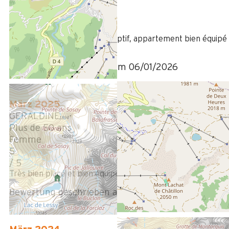
Femme
5
/ 5
Tout à fait conforme au descriptif, appartement bien équipé
sans luxe inutile.
Bewertung geschrieben am 06/01/2026
März 2025
GERALDINE
Plus de 50 ans
Femme
5
/ 5
Très bien placé et bien équipé
Bewertung geschrieben am 18/03/2025