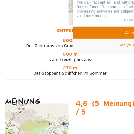
You can "accept all" and withdra
"cookie" icon
. You can also "set
processing activities not subjec
valid for 6 months.
powered
ENTFERNT :
Acce
600 m
Set you
Des Zentrums von Grand-Bornand Chinaillon
600 m
vom Freizeitpark aus
270 m
Des Stoppens Schiffchen im Sommer
Meinung
4,6
(
5
Meinung
/ 5
Januar 2026
FRANCOISE
Plus de 50 ans