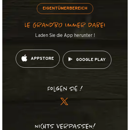
EIGENTÜMERBEREICH
+
−
LE GRAND’BO IMMER DABEI
OpenStreetMap
Streets
Satellite
Leaflet
|
©
OpenStreetMap
Laden Sie die App herunter !
Sommard n°1
APPSTORE
GOOGLE PLAY
Folgen Sie !
NICHTS VERPASSEN!