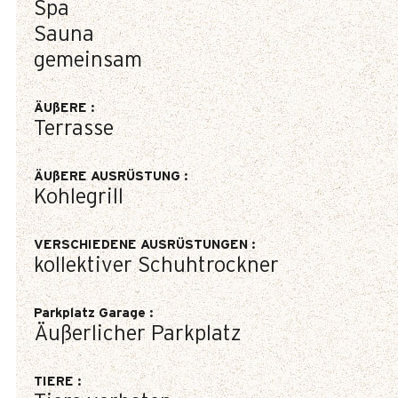
Spa
Sauna
gemeinsam
ÄUßERE
:
Terrasse
ÄUßERE AUSRÜSTUNG
:
Kohlegrill
VERSCHIEDENE AUSRÜSTUNGEN
:
kollektiver Schuhtrockner
Parkplatz Garage
:
Äußerlicher Parkplatz
TIERE
: